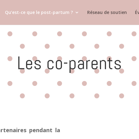
Qu’est-ce que le post-partum ?
Réseau de soutien
É
Les co-parents
artenaires pendant la